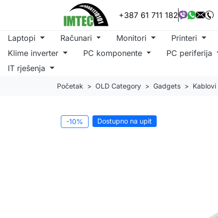
+387 61 711 182
Laptopi
Računari
Monitori
Printeri
Klime inverter
PC komponente
PC periferija
IT rješenja
Početak
OLD Category
Gadgets
Kablovi
Dostupno na upit
-10%