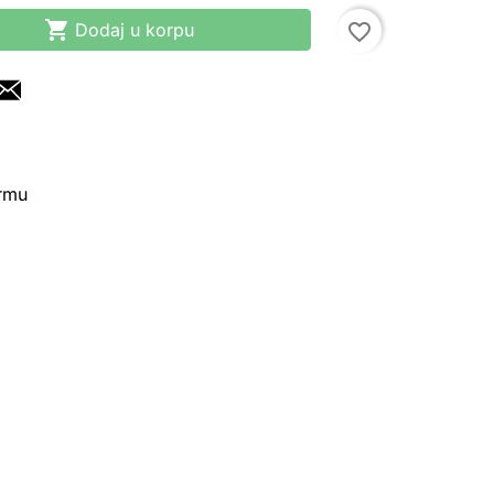

Dodaj u korpu
favorite_border
irmu