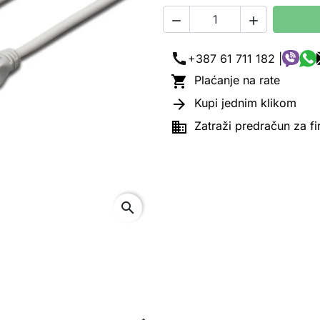


call
+387 61 711 182 |

Plaćanje na rate

Kupi jednim klikom

Zatraži predračun za f
search