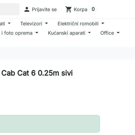

shopping_cart
0
Prijavite se
Korpa
ati
Televizori
Električni romobili
 i foto oprema
Kućanski aparati
Office
 Cab Cat 6 0.25m sivi