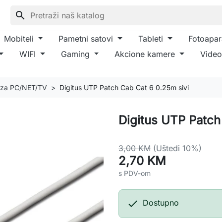
search
Mobiteli
Pametni satovi
Tableti
Fotoapar
WIFI
Gaming
Akcione kamere
Video
 za PC/NET/TV
Digitus UTP Patch Cab Cat 6 0.25m sivi
Digitus UTP Patch
3,00 KM
(Uštedi 10%)
2,70 KM
s PDV-om

Dostupno