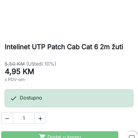
Intelinet UTP Patch Cab Cat 6 2m žuti
5,50 KM
(Uštedi 10%)
4,95 KM
s PDV-om

Dostupno



Dodaj u korpu
favorite_border