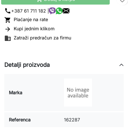
call
+387 61 711 182 |

Plaćanje na rate

Kupi jednim klikom

Zatraži predračun za firmu
Detalji proizvoda
Marka
Referenca
162287