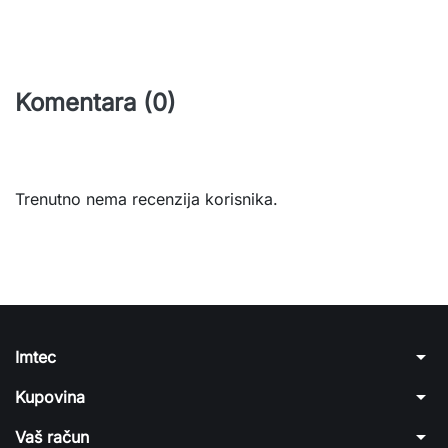
Komentara (0)
Trenutno nema recenzija korisnika.
arrow_drop_down
Imtec
arrow_drop_down
Kupovina
arrow_drop_down
Vaš račun