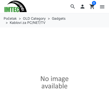
0
search

shopping_cart
menu
Početak
OLD Category
Gadgets
Kablovi za PC/NET/TV