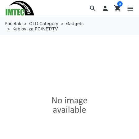
0
search

shopping_cart
menu
Početak
OLD Category
Gadgets
Kablovi za PC/NET/TV