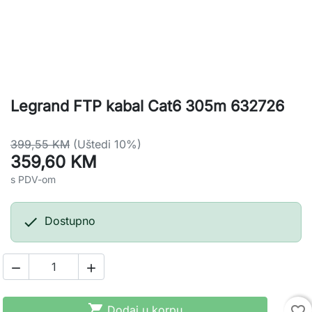
Legrand FTP kabal Cat6 305m 632726
399,55 KM
(Uštedi 10%)
359,60 KM
s PDV-om

Dostupno



Dodaj u korpu
favorite_border