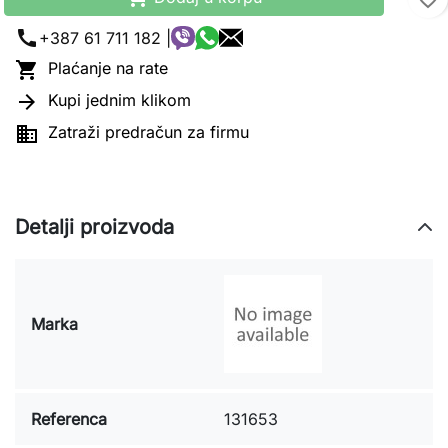
call
+387 61 711 182 |

Plaćanje na rate

Kupi jednim klikom

Zatraži predračun za firmu
Detalji proizvoda
Marka
Referenca
131653