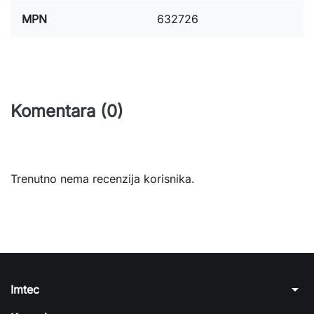
MPN
632726
Komentara (0)
Trenutno nema recenzija korisnika.
arrow_drop_down
Imtec