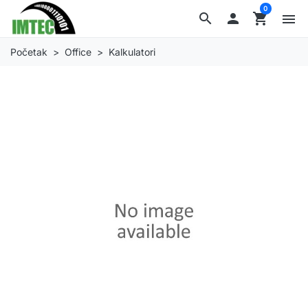
0
search

shopping_cart
menu
Početak
Office
Kalkulatori