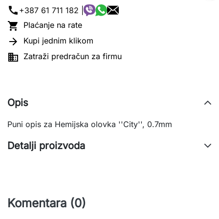
call
+387 61 711 182 |

Plaćanje na rate

Kupi jednim klikom

Zatraži predračun za firmu
Opis
Puni opis za Hemijska olovka ''City'', 0.7mm
Detalji proizvoda
Komentara (0)