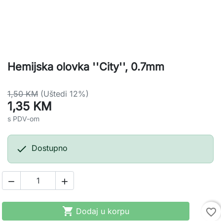
Hemijska olovka ''City'', 0.7mm
1,50 KM
(Uštedi 12%)
1,35 KM
s PDV-om

Dostupno



Dodaj u korpu
favorite_border