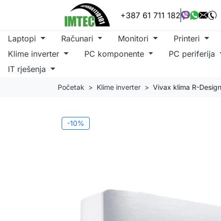
+387 61 711 182
Laptopi
Računari
Monitori
Printeri
Klime inverter
PC komponente
PC periferija
IT rješenja
Početak
Klime inverter
Vivax klima R-Desi
-10%