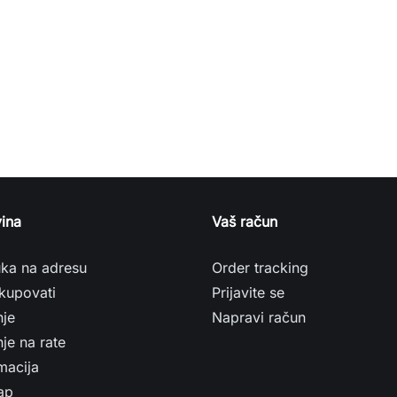
ina
Vaš račun
uka na adresu
Order tracking
kupovati
Prijavite se
nje
Napravi račun
je na rate
macija
ap