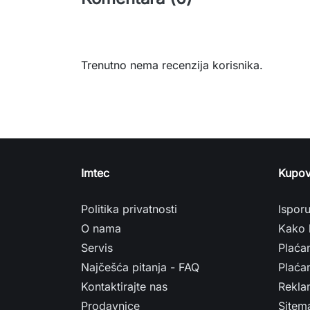
Trenutno nema recenzija korisnika.
Imtec
Kupov
Politika privatnosti
Ispor
O nama
Kako 
Servis
Plaća
Najčešća pitanja - FAQ
Plaćan
Kontaktirajte nas
Rekla
Prodavnice
Sitem