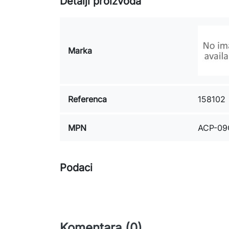
Detalji proizvoda
Marka
Referenca
158102
MPN
ACP-09
Podaci
Komentara (0)