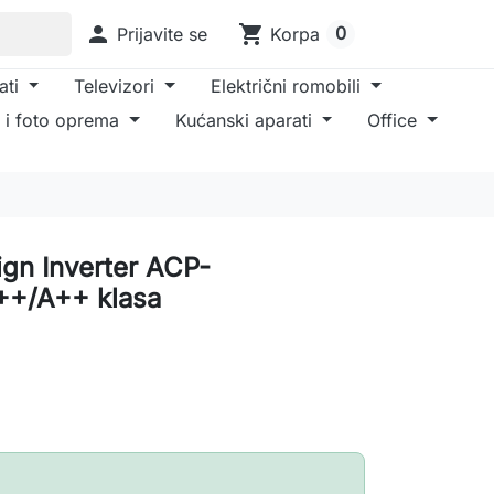

shopping_cart
0
Prijavite se
Korpa
ati
Televizori
Električni romobili
 i foto oprema
Kućanski aparati
Office
ign Inverter ACP-
+/A++ klasa