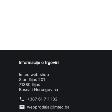
Informacije o trgovini
Imtec web shop
Stari Ilijaš 201
71380 Ilijaš
Bosna i Hercegovina
phone
+387 61 711 182
mail
webprodaja@imtec.ba