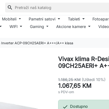
search
Mobiteli
Pametni satovi
Tableti
Fotoapar
WIFI
Gaming
Akcione kamere
Video
gn Inverter ACP-09CH25AERI+ A+++/A++ klasa
Vivax klima R-Des
09CH25AERI+ A++
1.186,25 KM
(Uštedi 10%)
1.067,65 KM
s PDV-om

Dostupno