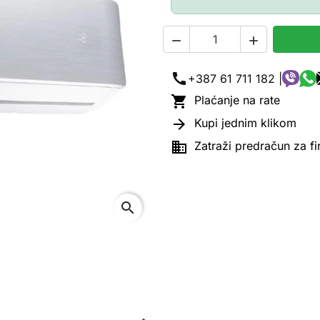


call
+387 61 711 182 |

Plaćanje na rate

Kupi jednim klikom

Zatraži predračun za f
search