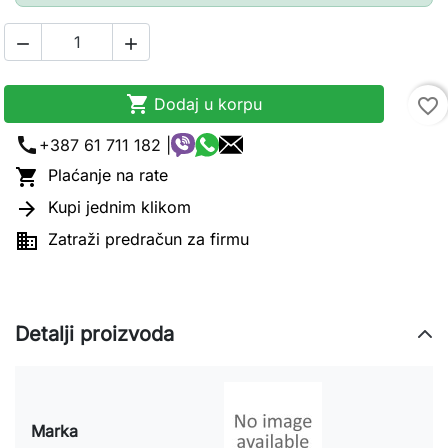



Dodaj u korpu
favorite_border
call
+387 61 711 182 |

Plaćanje na rate

Kupi jednim klikom

Zatraži predračun za firmu
Detalji proizvoda
Marka