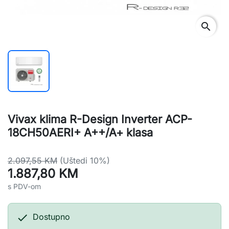
search
Vivax klima R-Design Inverter ACP-
18CH50AERI+ A++/A+ klasa
2.097,55 KM
(Uštedi 10%)
1.887,80 KM
s PDV-om

Dostupno