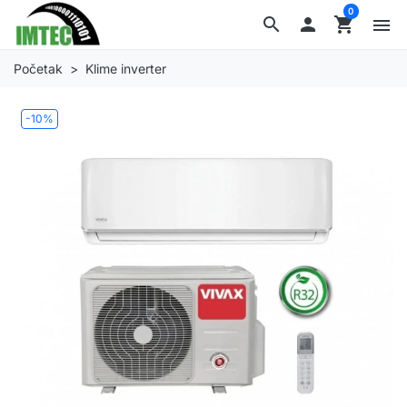
0
search

shopping_cart
menu
Početak
Klime inverter
-10%