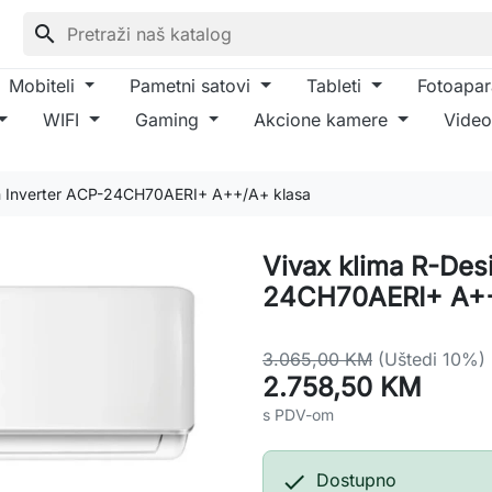
search
Mobiteli
Pametni satovi
Tableti
Fotoapar
WIFI
Gaming
Akcione kamere
Video
n Inverter ACP-24CH70AERI+ A++/A+ klasa
Vivax klima R-Des
24CH70AERI+ A++
3.065,00 KM
(Uštedi 10%)
2.758,50 KM
s PDV-om

Dostupno