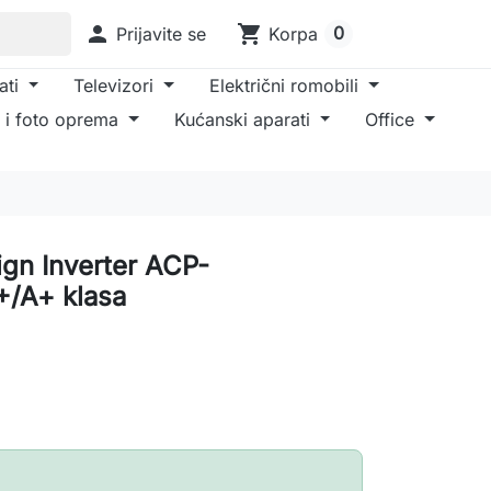

shopping_cart
0
Prijavite se
Korpa
ati
Televizori
Električni romobili
 i foto oprema
Kućanski aparati
Office
ign Inverter ACP-
/A+ klasa