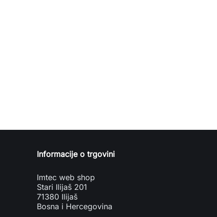
Informacije o trgovini
Imtec web shop
Stari Ilijaš 201
71380 Ilijaš
Bosna i Hercegovina