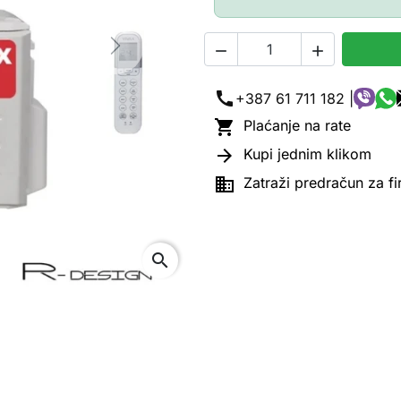


Next
call
+387 61 711 182 |

Plaćanje na rate

Kupi jednim klikom

Zatraži predračun za f
search