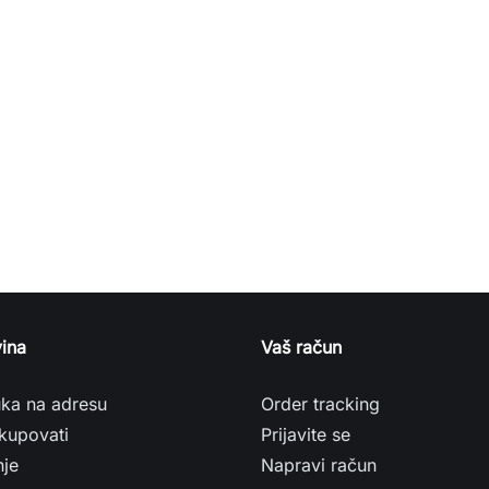
ina
Vaš račun
uka na adresu
Order tracking
kupovati
Prijavite se
nje
Napravi račun