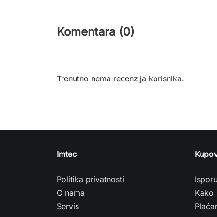
Komentara (0)
Trenutno nema recenzija korisnika.
Imtec
Kupov
Politika privatnosti
Ispor
O nama
Kako 
Servis
Plaća