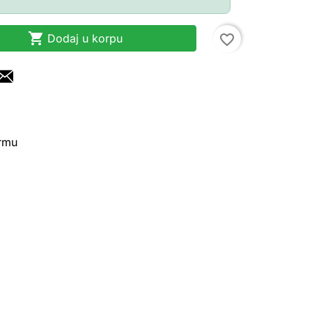

Dodaj u korpu
favorite_border
irmu