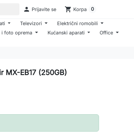

shopping_cart
0
Prijavite se
Korpa
ati
Televizori
Električni romobili
 i foto oprema
Kućanski aparati
Office
ir MX-EB17 (250GB)