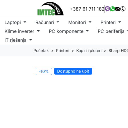
+387 61 711 182
Laptopi
Računari
Monitori
Printeri
Klime inverter
PC komponente
PC periferija
IT rješenja
Početak
Printeri
Kopiri i ploteri
Sharp HDD
Dostupno na upit
-10%