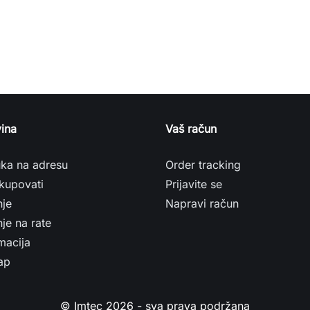
ina
Vaš račun
uka na adresu
Order tracking
kupovati
Prijavite se
nje
Napravi račun
je na rate
macija
ap
© Imtec 2026 - sva prava podržana