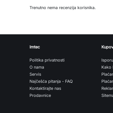
Trenutno nema recenzija korisnika.
Imtec
Kupov
Politika privatnosti
Ispor
O nama
Kako 
Servis
Plaća
Najčešća pitanja - FAQ
Plaćan
Kontaktirajte nas
Rekla
Prodavnice
Sitem