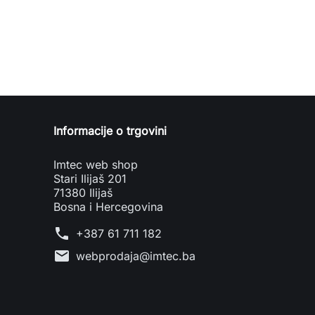
Informacije o trgovini
Imtec web shop
Stari Ilijaš 201
71380 Ilijaš
Bosna i Hercegovina
phone
+387 61 711 182
mail
webprodaja@imtec.ba