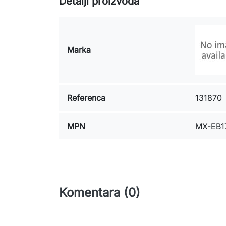
Detalji proizvoda
Marka
Referenca
131870
MPN
MX-EB1
Komentara (0)