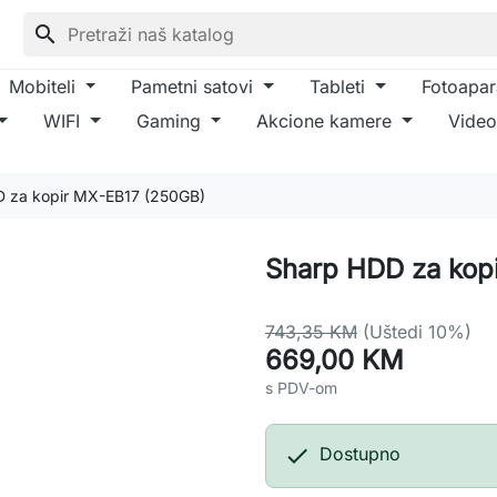
search
Mobiteli
Pametni satovi
Tableti
Fotoapar
WIFI
Gaming
Akcione kamere
Video
 za kopir MX-EB17 (250GB)
Sharp HDD za kop
743,35 KM
(Uštedi 10%)
669,00 KM
s PDV-om

Dostupno