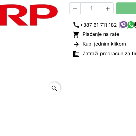


call
+387 61 711 182 |

Plaćanje na rate

Kupi jednim klikom

Zatraži predračun za f
search