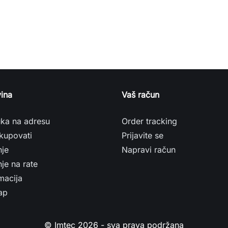
ina
Vaš račun
uka na adresu
Order tracking
kupovati
Prijavite se
nje
Napravi račun
je na rate
macija
ap
© Imtec 2026 - sva prava podržana