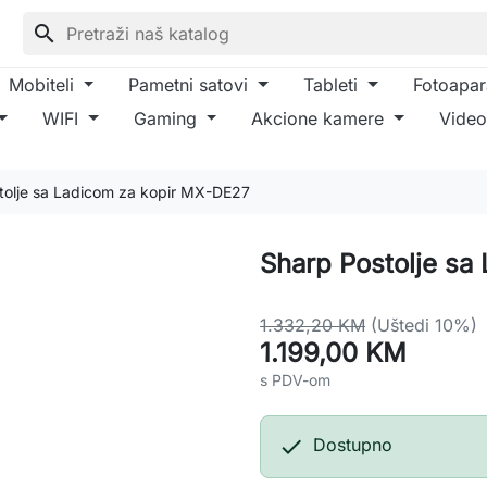
search
Mobiteli
Pametni satovi
Tableti
Fotoapar
WIFI
Gaming
Akcione kamere
Video
tolje sa Ladicom za kopir MX-DE27
Sharp Postolje sa
1.332,20 KM
(Uštedi 10%)
1.199,00 KM
s PDV-om

Dostupno