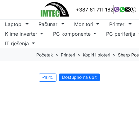
+387 61 711 182
Laptopi
Računari
Monitori
Printeri
Klime inverter
PC komponente
PC periferija
IT rješenja
Početak
Printeri
Kopiri i ploteri
Sharp Pos
Dostupno na upit
-10%