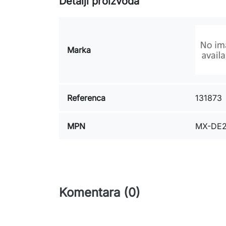
Detalji proizvoda
Marka
Referenca
131873
MPN
MX-DE
Komentara (0)