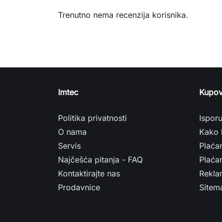
Trenutno nema recenzija korisnika.
Imtec
Kupov
Politika privatnosti
Ispor
O nama
Kako 
Servis
Plaća
Najčešća pitanja - FAQ
Plaćan
Kontaktirajte nas
Rekla
Prodavnice
Sitem