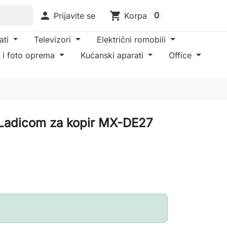

shopping_cart
0
Prijavite se
Korpa
ati
Televizori
Električni romobili
 i foto oprema
Kućanski aparati
Office
 Ladicom za kopir MX-DE27