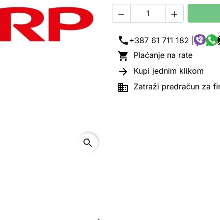


call
+387 61 711 182 |

Plaćanje na rate

Kupi jednim klikom

Zatraži predračun za f
search