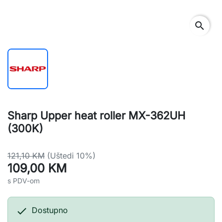
search
Sharp Upper heat roller MX-362UH
(300K)
121,10 KM
(Uštedi 10%)
109,00 KM
s PDV-om

Dostupno