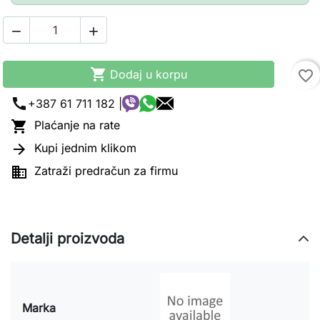



Dodaj u korpu
favorite_border
call
+387 61 711 182 |

Plaćanje na rate

Kupi jednim klikom

Zatraži predračun za firmu
Detalji proizvoda
Marka