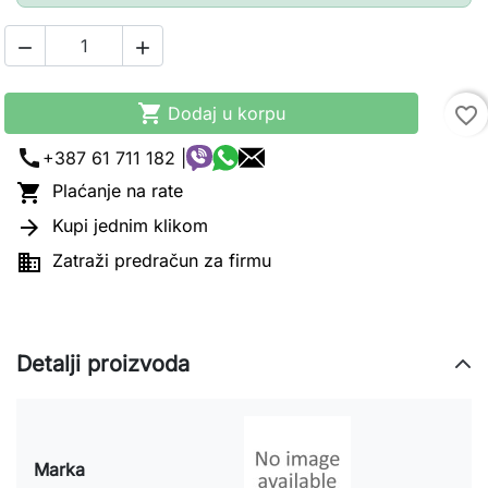



Dodaj u korpu
favorite_border
call
+387 61 711 182 |

Plaćanje na rate

Kupi jednim klikom

Zatraži predračun za firmu
Detalji proizvoda
Marka