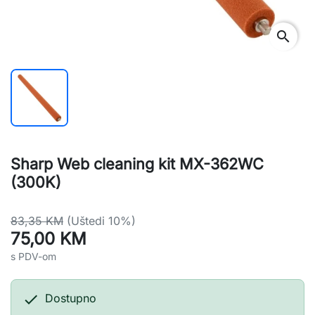
search
Sharp Web cleaning kit MX-362WC
(300K)
83,35 KM
(Uštedi 10%)
75,00 KM
s PDV-om

Dostupno