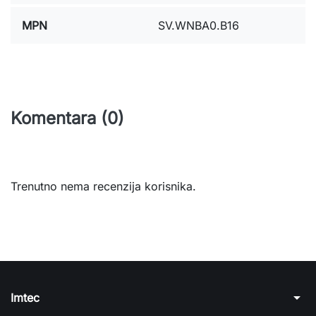
MPN
SV.WNBA0.B16
Komentara (0)
Trenutno nema recenzija korisnika.
arrow_drop_down
Imtec