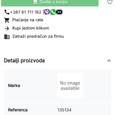

Dodaj u korpu
favorite_border
call
+387 61 711 182 |

Plaćanje na rate

Kupi jednim klikom

Zatraži predračun za firmu
Detalji proizvoda
Marka
Referenca
135134