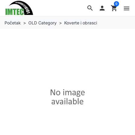
0
search

shopping_cart
menu
Početak
OLD Category
Koverte i obrasci