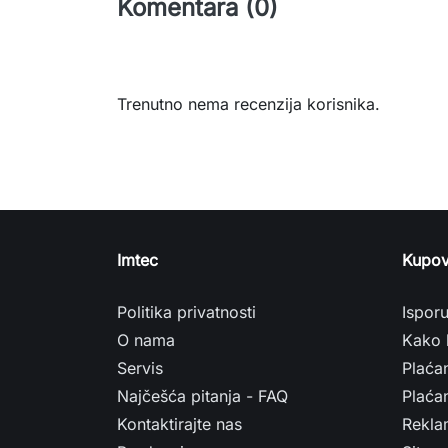
Komentara (0)
Trenutno nema recenzija korisnika.
Imtec
Kupov
Politika privatnosti
Ispor
O nama
Kako 
Servis
Plaća
Najčešća pitanja - FAQ
Plaćan
Kontaktirajte nas
Rekla