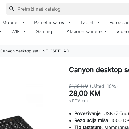
search
Mobiteli
Pametni satovi
Tableti
Fotoapar
WIFI
Gaming
Akcione kamere
Video
Canyon desktop set CNE-CSET1-AD
Canyon desktop 
31,10 KM
(Uštedi 10%)
28,00 KM
s PDV-om
Povezivanje
: USB (žično
Rezolucija miša
: 1000 DP
Tip tastature
: Membrans