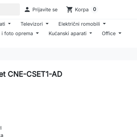

shopping_cart
0
Prijavite se
Korpa
ati
Televizori
Električni romobili
 i foto oprema
Kućanski aparati
Office
set CNE-CSET1-AD
)
I
ka