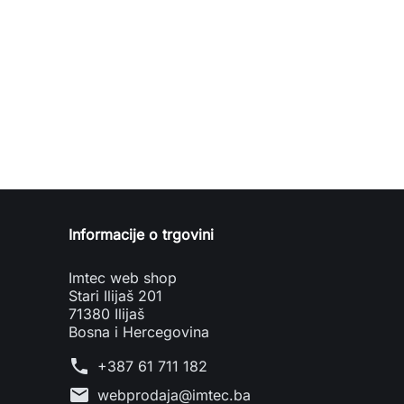
Informacije o trgovini
Imtec web shop
Stari Ilijaš 201
71380 Ilijaš
Bosna i Hercegovina
phone
+387 61 711 182
mail
webprodaja@imtec.ba