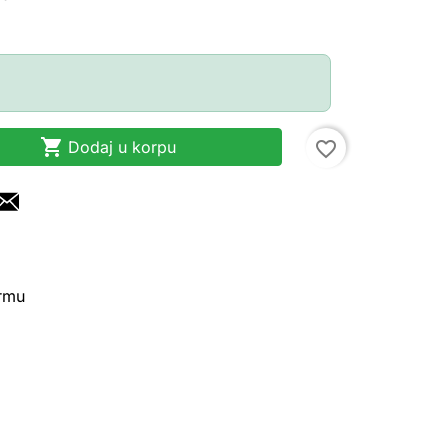

Dodaj u korpu
favorite_border
irmu