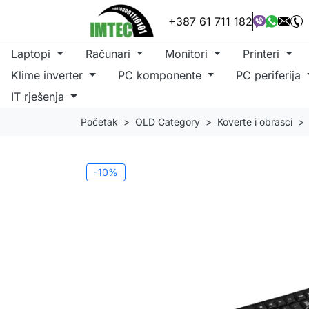
+387 61 711 182
Laptopi
Računari
Monitori
Printeri
Klime inverter
PC komponente
PC periferija
IT rješenja
Početak
OLD Category
Koverte i obrasci
-10%