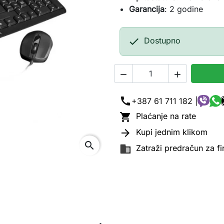
Garancija
: 2 godine

Dostupno


call
+387 61 711 182 |

Plaćanje na rate

Kupi jednim klikom
search

Zatraži predračun za f