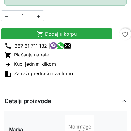



Dodaj u korpu
favorite_border
call
+387 61 711 182 |

Plaćanje na rate

Kupi jednim klikom

Zatraži predračun za firmu
Detalji proizvoda
Marka