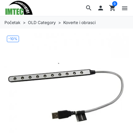
0
search

shopping_cart
menu
Početak
OLD Category
Koverte i obrasci
-10%