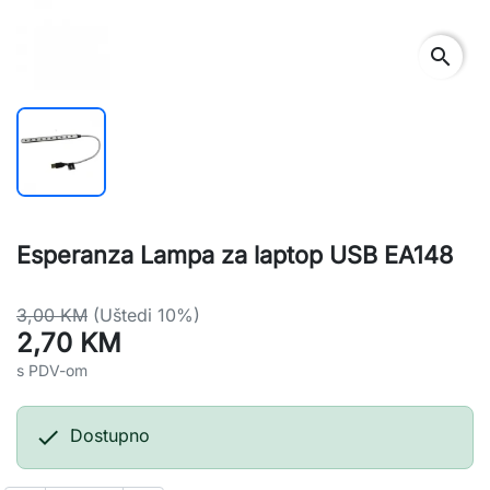
search
Esperanza Lampa za laptop USB EA148
3,00 KM
(Uštedi 10%)
2,70 KM
s PDV-om

Dostupno