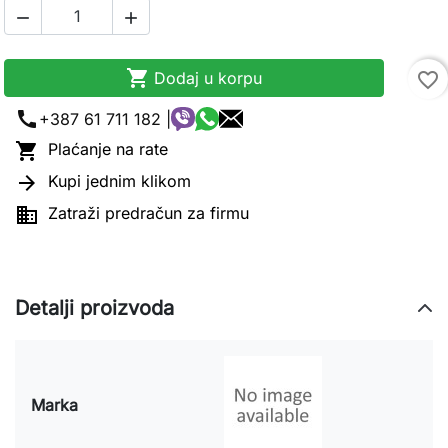



Dodaj u korpu
favorite_border
call
+387 61 711 182 |

Plaćanje na rate

Kupi jednim klikom

Zatraži predračun za firmu
Detalji proizvoda
Marka