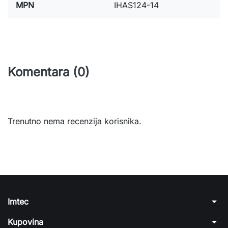
MPN
IHAS124-14
Komentara (0)
Trenutno nema recenzija korisnika.
arrow_drop_down
Imtec
arrow_drop_down
Kupovina