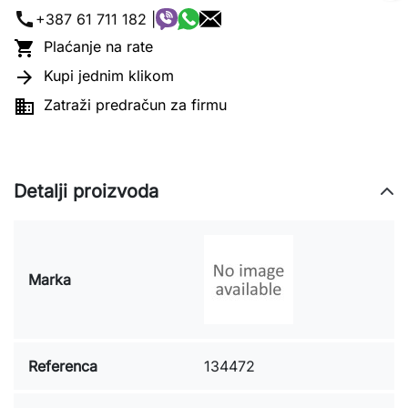
call
+387 61 711 182 |

Plaćanje na rate

Kupi jednim klikom

Zatraži predračun za firmu
Detalji proizvoda
Marka
Referenca
134472