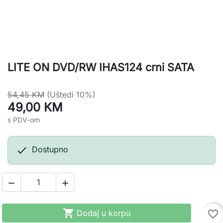
LITE ON DVD/RW IHAS124 crni SATA
54,45 KM
(Uštedi 10%)
49,00 KM
s PDV-om

Dostupno



Dodaj u korpu
favorite_border