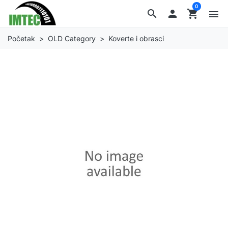
0
search

shopping_cart
menu
Početak
OLD Category
Koverte i obrasci