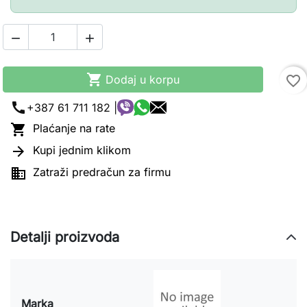



Dodaj u korpu
favorite_border
call
+387 61 711 182 |

Plaćanje na rate

Kupi jednim klikom

Zatraži predračun za firmu
Detalji proizvoda
Marka