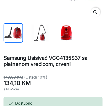
search
Samsung Usisivač VCC4135S37 sa
platnenom vrećicom, crveni
149,00 KM
(Uštedi 10%)
134,10 KM
s PDV-om

Dostupno