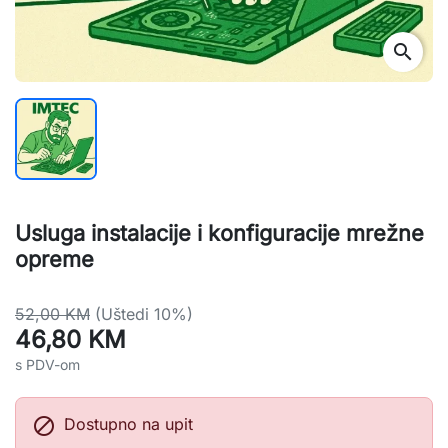
search
Usluga instalacije i konfiguracije mrežne
opreme
52,00 KM
(Uštedi 10%)
46,80 KM
s PDV-om

Dostupno na upit