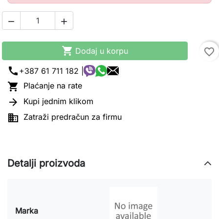



Dodaj u korpu
favorite_border
call
+387 61 711 182 |

Plaćanje na rate

Kupi jednim klikom

Zatraži predračun za firmu
Detalji proizvoda
Marka