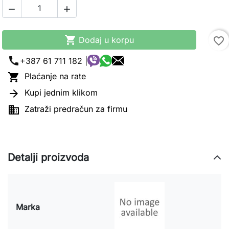



Dodaj u korpu
favorite_border
call
+387 61 711 182 |

Plaćanje na rate

Kupi jednim klikom

Zatraži predračun za firmu
Detalji proizvoda
Marka