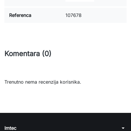
Referenca
107678
Komentara (0)
Trenutno nema recenzija korisnika.
arrow_drop_down
Imtec