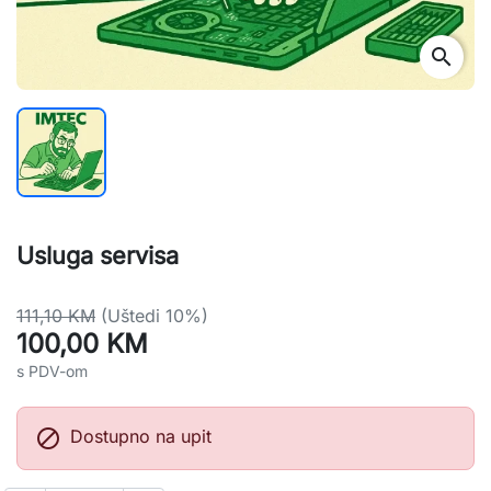
search
Usluga servisa
111,10 KM
(Uštedi 10%)
100,00 KM
s PDV-om

Dostupno na upit