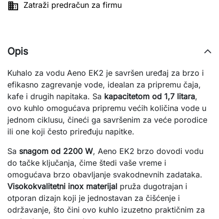

Zatraži predračun za firmu
Opis
Kuhalo za vodu Aeno EK2 je savršen uređaj za brzo i
efikasno zagrevanje vode, idealan za pripremu čaja,
kafe i drugih napitaka. Sa
kapacitetom od 1,7 litara
,
ovo kuhlo omogućava pripremu većih količina vode u
jednom ciklusu, čineći ga savršenim za veće porodice
ili one koji često priređuju napitke.
Sa
snagom od 2200 W
, Aeno EK2 brzo dovodi vodu
do tačke ključanja, čime štedi vaše vreme i
omogućava brzo obavljanje svakodnevnih zadataka.
Visokokvalitetni inox materijal
pruža dugotrajan i
otporan dizajn koji je jednostavan za čišćenje i
održavanje, što čini ovo kuhlo izuzetno praktičnim za