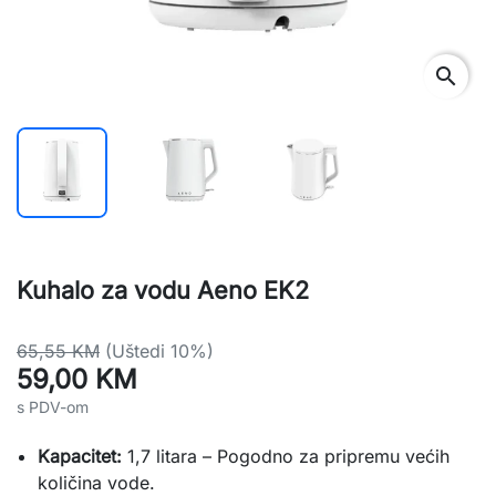
search
Kuhalo za vodu Aeno EK2
65,55 KM
(Uštedi 10%)
59,00 KM
s PDV-om
Kapacitet:
1,7 litara – Pogodno za pripremu većih
količina vode.