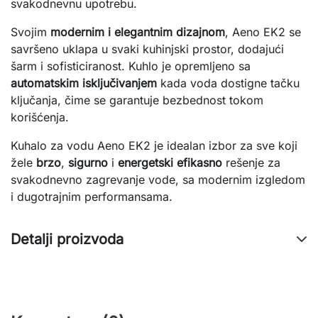
svakodnevnu upotrebu.
Svojim
modernim i elegantnim dizajnom
, Aeno EK2 se
savršeno uklapa u svaki kuhinjski prostor, dodajući
šarm i sofisticiranost. Kuhlo je opremljeno sa
automatskim isključivanjem
kada voda dostigne tačku
ključanja, čime se garantuje bezbednost tokom
korišćenja.
Kuhalo za vodu Aeno EK2 je idealan izbor za sve koji
žele
brzo
,
sigurno
i
energetski efikasno
rešenje za
svakodnevno zagrevanje vode, sa modernim izgledom
i dugotrajnim performansama.
Detalji proizvoda