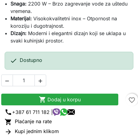
Snaga:
2200 W – Brzo zagrevanje vode za uštedu
vremena.
Materijal:
Visokokvalitetni inox – Otpornost na
koroziju i dugotrajnost.
Dizajn:
Moderni i elegantni dizajn koji se uklapa u
svaki kuhinjski prostor.

Dostupno



Dodaj u korpu
favorite_border
call
+387 61 711 182 |

Plaćanje na rate

Kupi jednim klikom