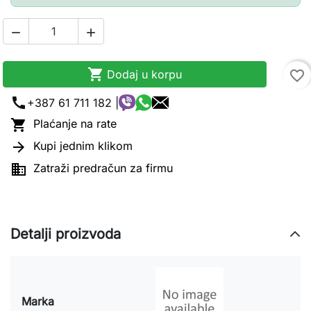



Dodaj u korpu
favorite_border
call
+387 61 711 182 |

Plaćanje na rate

Kupi jednim klikom

Zatraži predračun za firmu
Detalji proizvoda
Marka