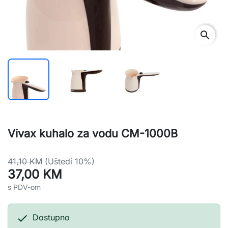
search
Vivax kuhalo za vodu CM-1000B
41,10 KM
(Uštedi 10%)
37,00 KM
s PDV-om

Dostupno