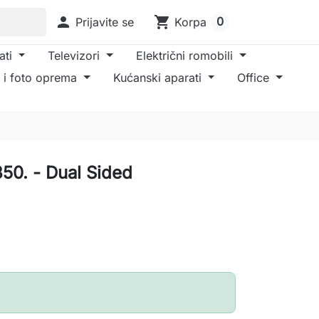

shopping_cart
0
Prijavite se
Korpa
ati
Televizori
Električni romobili
 i foto oprema
Kućanski aparati
Office
50. - Dual Sided