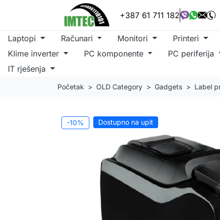
+387 61 711 182
Laptopi
Računari
Monitori
Printeri
Klime inverter
PC komponente
PC periferija
IT rješenja
Početak
OLD Category
Gadgets
Label pr
Dostupno na upit
-10%