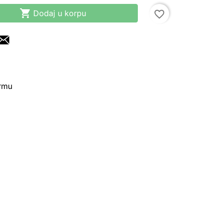

Dodaj u korpu
favorite_border
irmu