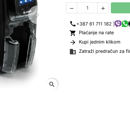


Next
call
+387 61 711 182 |

Plaćanje na rate

Kupi jednim klikom

Zatraži predračun za f
search