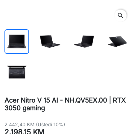
search
Acer Nitro V 15 AI - NH.QV5EX.00 | RTX
3050 gaming
2.442,40 KM
(Uštedi 10%)
2.198,15 KM