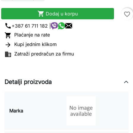

Dodaj u korpu
favorite_border
call
+387 61 711 182 |

Plaćanje na rate

Kupi jednim klikom

Zatraži predračun za firmu
Detalji proizvoda
Marka