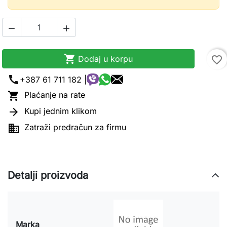



Dodaj u korpu
favorite_border
call
+387 61 711 182 |

Plaćanje na rate

Kupi jednim klikom

Zatraži predračun za firmu
Detalji proizvoda
Marka