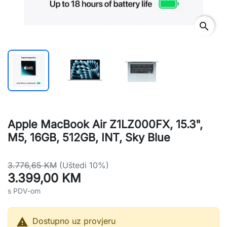
search
Apple MacBook Air Z1LZ000FX, 15.3",
M5, 16GB, 512GB, INT, Sky Blue
3.776,65 KM
(Uštedi 10%)
3.399,00 KM
s PDV-om

Dostupno uz provjeru