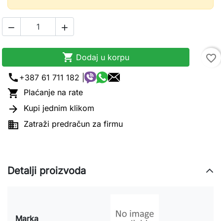



Dodaj u korpu
favorite_border
call
+387 61 711 182 |

Plaćanje na rate

Kupi jednim klikom

Zatraži predračun za firmu
Detalji proizvoda
Marka