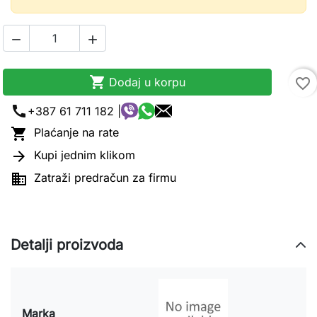



Dodaj u korpu
favorite_border
call
+387 61 711 182 |

Plaćanje na rate

Kupi jednim klikom

Zatraži predračun za firmu
Detalji proizvoda
Marka