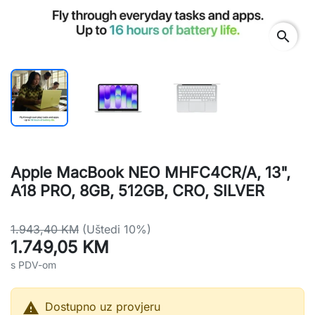
search
Apple MacBook NEO MHFC4CR/A, 13",
A18 PRO, 8GB, 512GB, CRO, SILVER
1.943,40 KM
(Uštedi 10%)
1.749,05 KM
s PDV-om

Dostupno uz provjeru