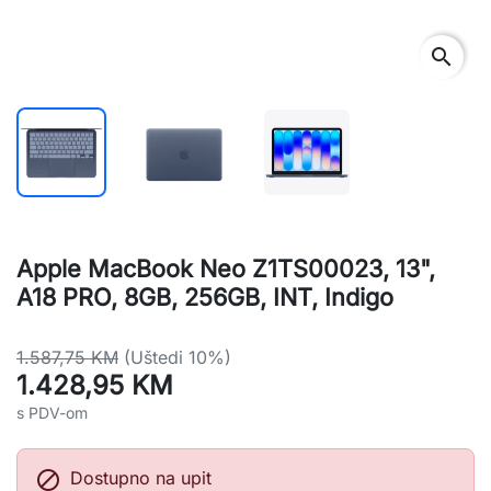
search
Apple MacBook Neo Z1TS00023, 13",
A18 PRO, 8GB, 256GB, INT, Indigo
1.587,75 KM
(Uštedi 10%)
1.428,95 KM
s PDV-om

Dostupno na upit