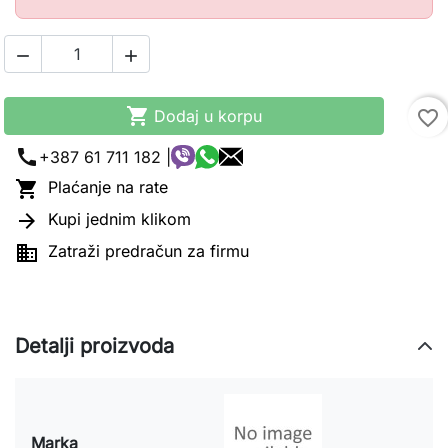



Dodaj u korpu
favorite_border
call
+387 61 711 182 |

Plaćanje na rate

Kupi jednim klikom

Zatraži predračun za firmu
Detalji proizvoda
Marka