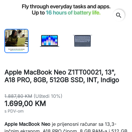
search
Apple MacBook Neo Z1TT00021, 13",
A18 PRO, 8GB, 512GB SSD, INT, Indigo
1.887,80 KM
(Uštedi 10%)
1.699,00 KM
s PDV-om
Apple MacBook Neo
je prijenosni računar sa 13,3-
inčnim ekranom, A18 PRO čipom, 8 GB RAM-a i 512 GB