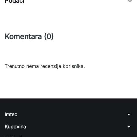
Podaci
Komentara (0)
Trenutno nema recenzija korisnika.
arrow_drop_down
Imtec
arrow_drop_down
Kupovina