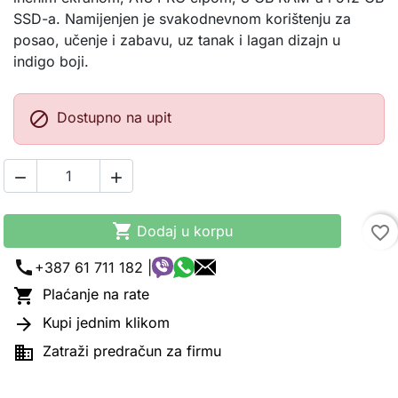
SSD-a. Namijenjen je svakodnevnom korištenju za
posao, učenje i zabavu, uz tanak i lagan dizajn u
indigo boji.

Dostupno na upit



Dodaj u korpu
favorite_border
call
+387 61 711 182 |

Plaćanje na rate

Kupi jednim klikom

Zatraži predračun za firmu