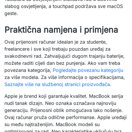
slabog osvjetljenja, a touchpad podržava sve macOS
geste.
Praktična namjena i primjena
Ovaj prijenosni računar idealan je za studente,
freelancere i sve koji trebaju pouzdan uređaj za
svakodnevni rad. Zahvaljujući dugom trajanju baterije,
možete raditi cijeli dan bez punjenja. Ako vam treba
povezana kategorija,
Pogledajte povezanu kategoriju
za više modela. Za više informacija o specifikacijama,
Saznajte više na službenoj stranici proizvođača
.
Apple je brend koji garantuje kvalitet. MacBook serija
nudi tanak dizajn. Neo oznaka označava najnoviju
generaciju. Prijenosni oblik omogućava lako nošenje.
Ovaj računar pruža odlične performanse. Apple uređaji
su među najtraženijim. MacBook modeli su
optimizovani za rad. Neo karakteristike uključuju brz