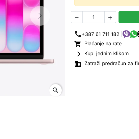


Next
call
+387 61 711 182 |

Plaćanje na rate

Kupi jednim klikom

Zatraži predračun za f
search