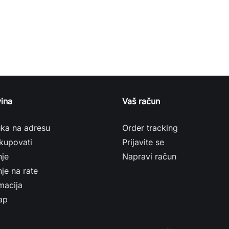
ina
Vaš račun
uka na adresu
Order tracking
kupovati
Prijavite se
nje
Napravi račun
je na rate
macija
ap