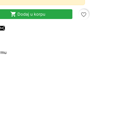

Dodaj u korpu
favorite_border
irmu