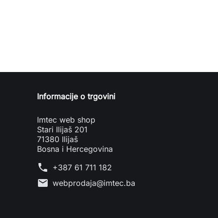
Informacije o trgovini
Imtec web shop
Stari Ilijaš 201
71380 Ilijaš
Bosna i Hercegovina
phone
+387 61 711 182
mail
webprodaja@imtec.ba