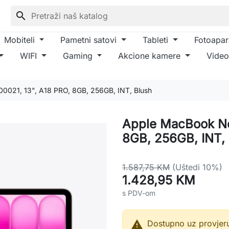
search
Mobiteli
Pametni satovi
Tableti
Fotoapar
WIFI
Gaming
Akcione kamere
Video
021, 13", A18 PRO, 8GB, 256GB, INT, Blush
Apple MacBook Ne
8GB, 256GB, INT,
1.587,75 KM
(Uštedi 10%)
1.428,95 KM
s PDV-om

Dostupno uz provjer