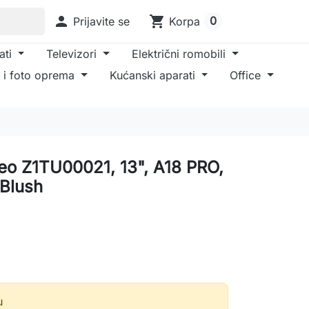

shopping_cart
0
Prijavite se
Korpa
ati
Televizori
Električni romobili
 i foto oprema
Kućanski aparati
Office
o Z1TU00021, 13", A18 PRO,
 Blush
u