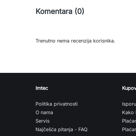
Komentara (0)
Trenutno nema recenzija korisnika.
Imtec
Kupov
Politika privatnosti
Ispor
O nama
Kako 
Servis
Plaća
Najčešća pitanja - FAQ
Plaćan