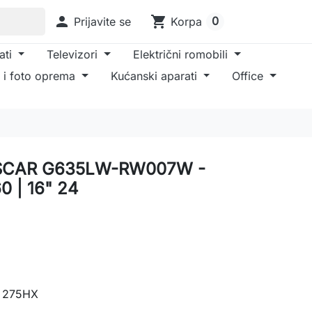

shopping_cart
0
Prijavite se
Korpa
ati
Televizori
Električni romobili
 i foto oprema
Kućanski aparati
Office
 SCAR G635LW-RW007W -
 | 16" 24
9 275HX