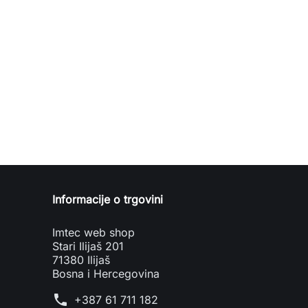
Informacije o trgovini
Imtec web shop
Stari Ilijaš 201
71380 Ilijaš
Bosna i Hercegovina
phone
+387 61 711 182