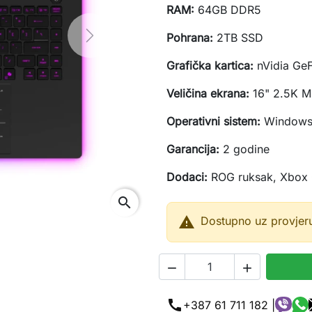
RAM:
64GB DDR5
Pohrana:
2TB SSD
Next
Grafička kartica:
nVidia Ge
Veličina ekrana:
16" 2.5K M
Operativni sistem:
Windows
Garancija:
2 godine
Dodaci:
ROG ruksak, Xbox 
search

Dostupno uz provjer


call
+387 61 711 182 |