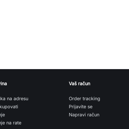
ina
Vaš račun
uka na adresu
Order tracking
kupovati
Prijavite se
nje
Napravi račun
je na rate