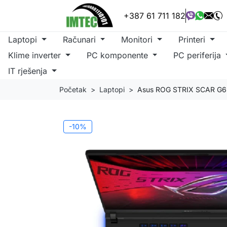
+387 61 711 182
Laptopi
Računari
Monitori
Printeri
Klime inverter
PC komponente
PC periferija
IT rješenja
Početak
Laptopi
Asus ROG STRIX SCAR G
-10%