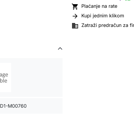

Plaćanje na rate

Kupi jednim klikom

Zatraži predračun za f
D1-M00760