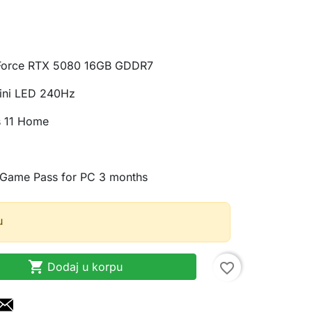
Force RTX 5080 16GB GDDR7
ini LED 240Hz
 11 Home
Game Pass for PC 3 months
u

Dodaj u korpu
favorite_border