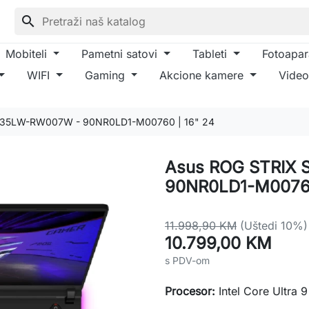
search
Mobiteli
Pametni satovi
Tableti
Fotoapar
WIFI
Gaming
Akcione kamere
Video
635LW-RW007W - 90NR0LD1-M00760 | 16" 24
Asus ROG STRIX
90NR0LD1-M00760
11.998,90 KM
(Uštedi 10%)
10.799,00 KM
s PDV-om
Procesor:
Intel Core Ultra 