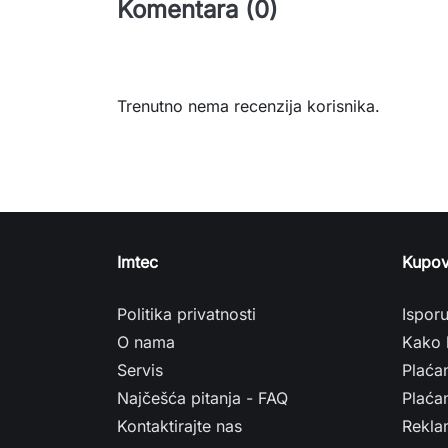
Komentara (0)
Trenutno nema recenzija korisnika.
Imtec
Kupov
Politika privatnosti
Ispor
O nama
Kako 
Servis
Plaća
Najčešća pitanja - FAQ
Plaćan
Kontaktirajte nas
Rekla