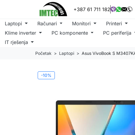
+387 61 711 182
Laptopi
Računari
Monitori
Printeri
Klime inverter
PC komponente
PC periferija
IT rješenja
Početak
Laptopi
Asus VivoBook S M3407KA
-10%