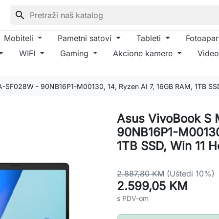
search
Mobiteli
Pametni satovi
Tableti
Fotoapar
WIFI
Gaming
Akcione kamere
Video
-SF028W - 90NB16P1-M00130, 14, Ryzen AI 7, 16GB RAM, 1TB SSD
Asus VivoBook S
90NB16P1-M00130,
1TB SSD, Win 11 
2.887,80 KM
(Uštedi 10%)
2.599,05 KM
s PDV-om