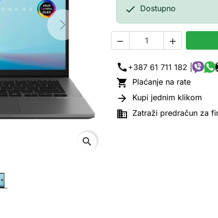

Dostupno
Next


call
+387 61 711 182 |

Plaćanje na rate

Kupi jednim klikom

Zatraži predračun za f
search