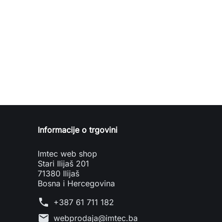
Informacije o trgovini
Imtec web shop
Stari Ilijaš 201
71380 Ilijaš
Bosna i Hercegovina
phone
+387 61 711 182
mail
webprodaja@imtec.ba