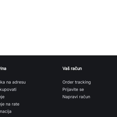
ina
Vaš račun
uka na adresu
Order tracking
kupovati
Prijavite se
nje
Napravi račun
je na rate
macija