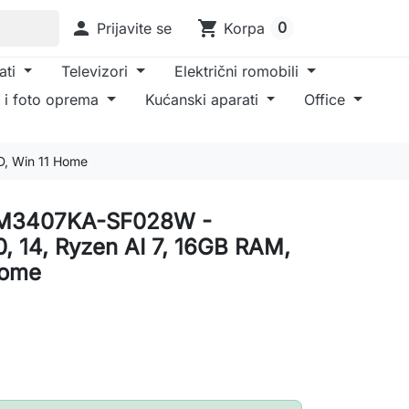

shopping_cart
0
Prijavite se
Korpa
ati
Televizori
Električni romobili
 i foto oprema
Kućanski aparati
Office
, Win 11 Home
 M3407KA-SF028W -
 14, Ryzen AI 7, 16GB RAM,
Home