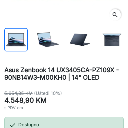
search
Asus Zenbook 14 UX3405CA-PZ109X -
90NB14W3-M00KH0 | 14" OLED
5.054,35 KM
(Uštedi 10%)
4.548,90 KM
s PDV-om

Dostupno