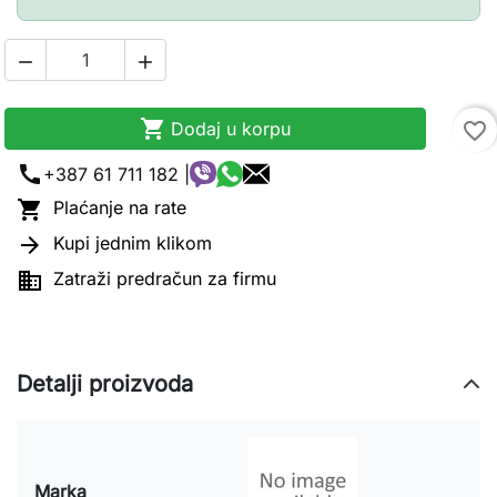



Dodaj u korpu
favorite_border
call
+387 61 711 182 |

Plaćanje na rate

Kupi jednim klikom

Zatraži predračun za firmu
Detalji proizvoda
Marka