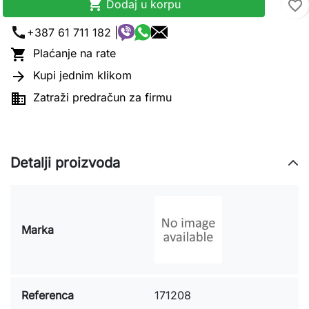

Dodaj u korpu
favorite_border
call
+387 61 711 182 |

Plaćanje na rate

Kupi jednim klikom

Zatraži predračun za firmu
Detalji proizvoda
Marka
Referenca
171208