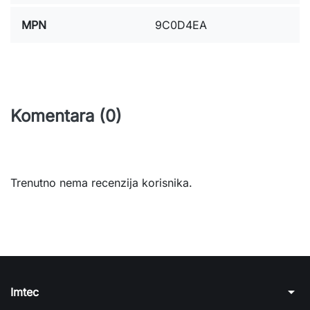
MPN
9C0D4EA
Komentara (0)
Trenutno nema recenzija korisnika.
arrow_drop_down
Imtec