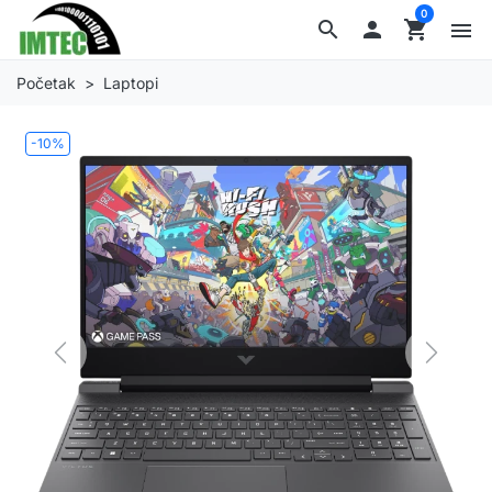
0
search

shopping_cart
menu
Početak
Laptopi
-10%
Previous
Next