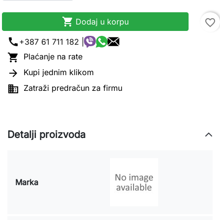

Dodaj u korpu
favorite_border
call
+387 61 711 182 |

Plaćanje na rate

Kupi jednim klikom

Zatraži predračun za firmu
Detalji proizvoda
Marka