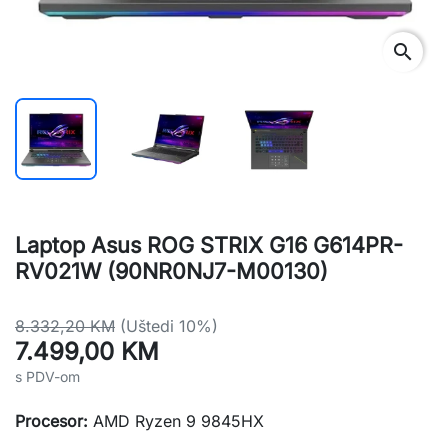
search
Laptop Asus ROG STRIX G16 G614PR-
RV021W (90NR0NJ7-M00130)
8.332,20 KM
(Uštedi 10%)
7.499,00 KM
s PDV-om
Procesor:
AMD Ryzen 9 9845HX