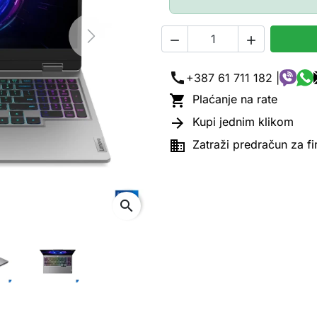


Next
call
+387 61 711 182 |

Plaćanje na rate

Kupi jednim klikom

Zatraži predračun za f
search