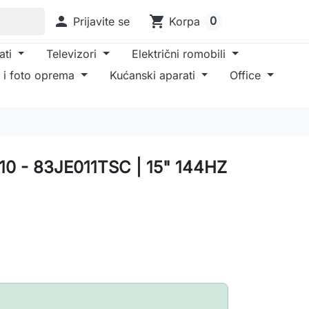

shopping_cart
0
Prijavite se
Korpa
ati
Televizori
Električni romobili
 i foto oprema
Kućanski aparati
Office
10 - 83JE011TSC | 15" 144HZ