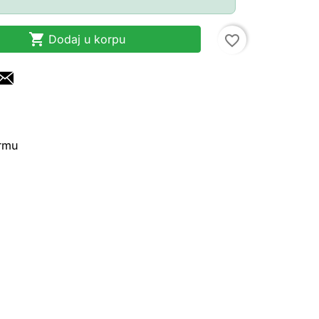

Dodaj u korpu
favorite_border
irmu