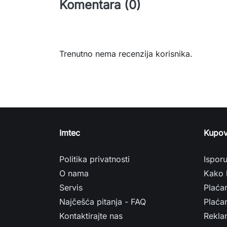
Komentara (0)
Trenutno nema recenzija korisnika.
Imtec
Kupov
Politika privatnosti
Ispor
O nama
Kako 
Servis
Plaća
Najčešća pitanja - FAQ
Plaćan
Kontaktirajte nas
Rekla