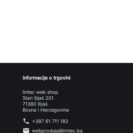
Informacije o trgovini
Imtec web shop
Stari Ilijaš 201
71380 Ilijaš
Bosna i Hercegovina
phone
+387 61 711 182
mail
webprodaja@imtec.ba