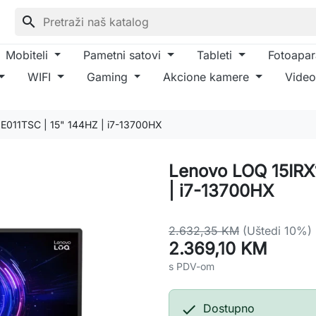
search
Mobiteli
Pametni satovi
Tableti
Fotoapar
WIFI
Gaming
Akcione kamere
Video
E011TSC | 15" 144HZ | i7-13700HX
Lenovo LOQ 15IRX
| i7-13700HX
2.632,35 KM
(Uštedi 10%)
2.369,10 KM
s PDV-om

Dostupno