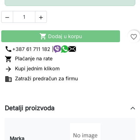



Dodaj u korpu
favorite_border
call
+387 61 711 182 |

Plaćanje na rate

Kupi jednim klikom

Zatraži predračun za firmu
Detalji proizvoda
Marka