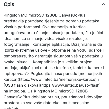
Opis
Kingston MC microSD 128GB CanvasGoPlus
predstavlja pouzdano rješenje za pohranu podataka
visokih performansi. Ova memorijska kartica
omogućava brzo čitanje i pisanje podataka, što je čini
idealnom za snimanje videa visoke rezolucije,
fotografisanje i korištenje aplikacija. Dizajnirana je da
izdrži ekstremne uslove – otporna je na vodu, udarce i
temperature, što garantuje sigurnost vaših podataka u
svakoj situaciji. Kompatibilna je s velikim brojem
uređaja, uključujući mobilne telefone, tablete, kamere i
laptopove. 👉 Pogledajte i našu ponudu [memorijskih
kartica](https://www.imtec.ba/memorijske-kartice) i
[USB flash diskova](https://www.imtec.ba/usb-flash)
na Imtec.ba. Uz Kingston MC microSD 128GB
CanvasGoPlus dobijate brzinu, pouzdanost i dovoljno
prostora za sve vaše datoteke i multimedijalne
sadržaje.