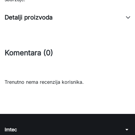
Detalji proizvoda
Komentara (0)
Trenutno nema recenzija korisnika.
arrow_drop_down
Imtec