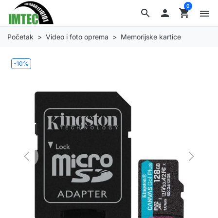
0
search

shopping_cart
menu
Početak
Video i foto oprema
Memorijske kartice
-10%
Previous
Next