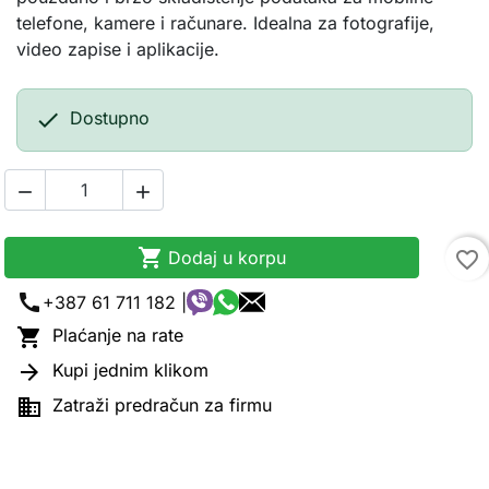
telefone, kamere i računare. Idealna za fotografije,
video zapise i aplikacije.

Dostupno



Dodaj u korpu
favorite_border
call
+387 61 711 182 |

Plaćanje na rate

Kupi jednim klikom

Zatraži predračun za firmu