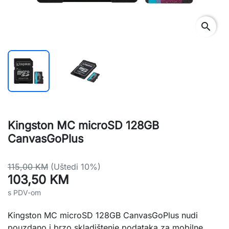
search
Kingston MC microSD 128GB
CanvasGoPlus
115,00 KM
(Uštedi 10%)
103,50 KM
s PDV-om
Kingston MC microSD 128GB CanvasGoPlus nudi
pouzdano i brzo skladištenje podataka za mobilne