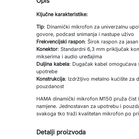
Opis
Ključne karakteristike:
Tip
: Dinamički mikrofon za univerzalnu upo
govore, podcast snimanja i nastupe uživo
Frekvencijski
raspon
: Širok raspon za jasan
Konektor
: Standardni 6,3 mm priključak kom
mikserima i audio uređajima
Duljina
kabela
: Dugačak kabel omogućava s
upotrebe
Konstrukcija
: Izdržljivo metalno kućište za 
pouzdanost
HAMA dinamički mikrofon M150 pruža čist 
namjene. Jednostavan za upotrebu i pouzda
svakoga tko traži kvalitetan mikrofon po pri
Detalji proizvoda