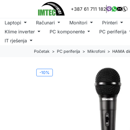
+387 61 711 182
Laptopi
Računari
Monitori
Printeri
Klime inverter
PC komponente
PC periferija
IT rješenja
Početak
PC periferija
Mikrofoni
HAMA din
-10%