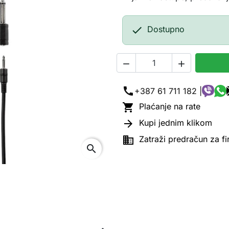

Dostupno


call
+387 61 711 182 |

Plaćanje na rate

Kupi jednim klikom

Zatraži predračun za f
search