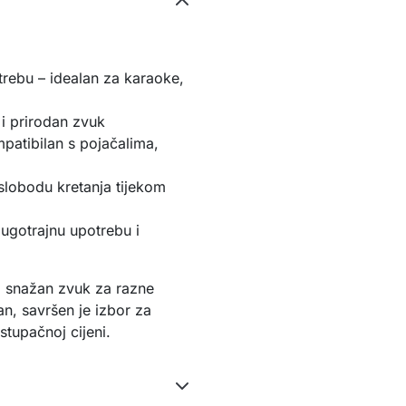
trebu – idealan za karaoke,
 i prirodan zvuk
patibilan s pojačalima,
lobodu kretanja tijekom
dugotrajnu upotrebu i
i snažan zvuk za razne
n, savršen je izbor za
stupačnoj cijeni.