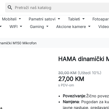
search
Mobiteli
Pametni satovi
Tableti
Fotoapar
WIFI
Gaming
Akcione kamere
Video
amički M150 Mikrofon
HAMA dinamički M
30,00 KM
(Uštedi 10%)
27,00 KM
s PDV-om
Povezivanje
:Žično povez
Namjena
: Pogodan za ku
javne nastupe, predavanj