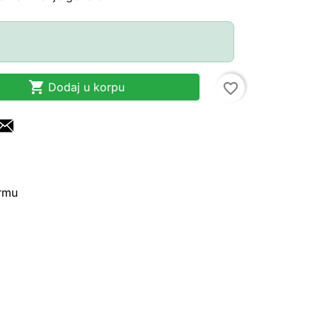

Dodaj u korpu
favorite_border
irmu