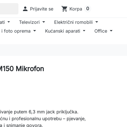

shopping_cart
0
Prijavite se
Korpa
ati
Televizori
Električni romobili
 i foto oprema
Kućanski aparati
Office
150 Mikrofon
ivanje putem 6,3 mm jack priključka.
ćnu i profesionalnu upotrebu – pjevanje,
a i snimanje govora.