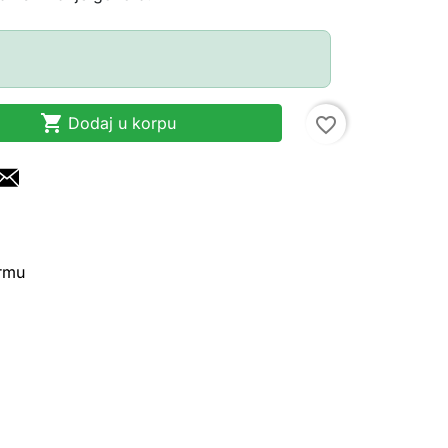

Dodaj u korpu
favorite_border
irmu