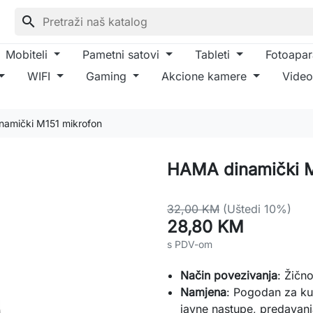
search
Mobiteli
Pametni satovi
Tableti
Fotoapar
WIFI
Gaming
Akcione kamere
Video
amički M151 mikrofon
HAMA dinamički M
32,00 KM
(Uštedi 10%)
28,80 KM
s PDV-om
Način
povezivanja
: Žičn
Namjena
: Pogodan za ku
javne nastupe, predavanj