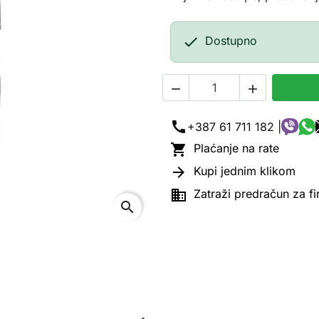

Dostupno


call
+387 61 711 182 |

Plaćanje na rate

Kupi jednim klikom

Zatraži predračun za f
search