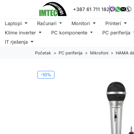
+387 61 711 182
Laptopi
Računari
Monitori
Printeri
Klime inverter
PC komponente
PC periferija
IT rješenja
Početak
PC periferija
Mikrofoni
HAMA din
-10%