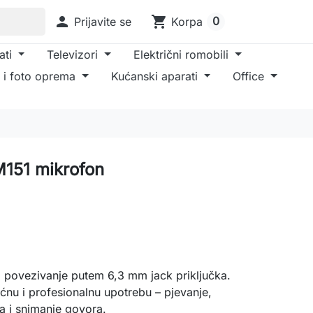

shopping_cart
0
Prijavite se
Korpa
ati
Televizori
Električni romobili
 i foto oprema
Kućanski aparati
Office
151 mikrofon
o povezivanje putem 6,3 mm jack priključka.
ćnu i profesionalnu upotrebu – pjevanje,
a i snimanje govora.