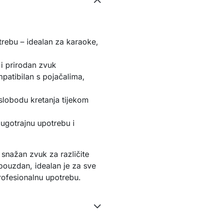
trebu – idealan za karaoke,
 i prirodan zvuk
patibilan s pojačalima,
lobodu kretanja tijekom
dugotrajnu upotrebu i
snažan zvuk za različite
pouzdan, idealan je za sve
profesionalnu upotrebu.