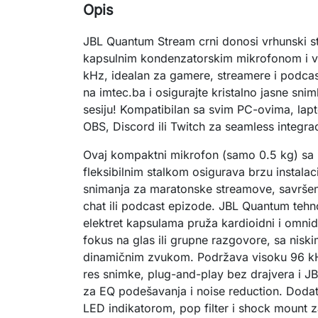
Opis
JBL Quantum Stream crni donosi vrhunski s
kapsulnim kondenzatorskim mikrofonom i v
kHz, idealan za gamere, streamere i podcas
na imtec.ba i osigurajte kristalno jasne sn
sesiju! Kompatibilan sa svim PC-ovima, lapt
OBS, Discord ili Twitch za seamless integraci
Ovaj kompaktni mikrofon (samo 0.5 kg) sa in
fleksibilnim stalkom osigurava brzu instalacij
snimanja za maratonske streamove, savršen z
chat ili podcast epizode. JBL Quantum tehn
elektret kapsulama pruža kardioidni i omnidi
fokus na glas ili grupne razgovore, sa nisk
dinamičnim zvukom. Podržava visoku 96 kHz
res snimke, plug-and-play bez drajvera i 
za EQ podešavanja i noise reduction. Dodatn
LED indikatorom, pop filter i shock mount z