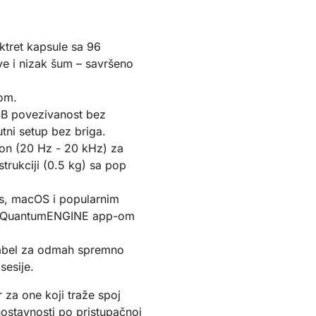
tret kapsule sa 96
e i nizak šum – savršeno
-om.
B povezivanost bez
tni setup bez briga.
pon (20 Hz - 20 kHz) za
strukciji (0.5 kg) sa pop
, macOS i popularnim
JBL QuantumENGINE app-om
abel za odmah spremno
sesije.
 za one koji traže spoj 
nostavnosti po pristupačnoj 