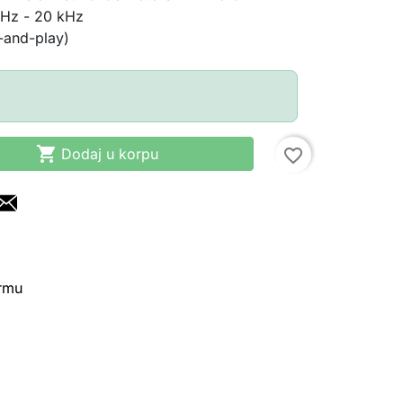
Hz - 20 kHz
-and-play)

Dodaj u korpu
favorite_border
irmu