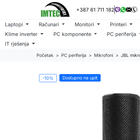
+387 61 711 182
Laptopi
Računari
Monitori
Printeri
Klime inverter
PC komponente
PC periferija
IT rješenja
Početak
PC periferija
Mikrofoni
JBL mikr
Dostupno na upit
-10%