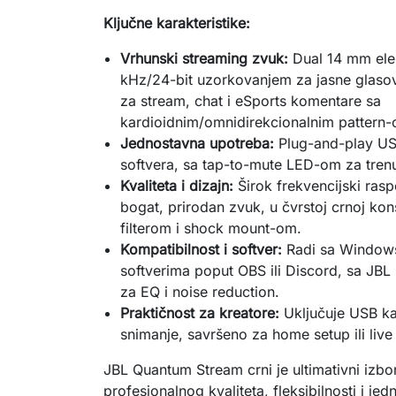
Ključne karakteristike:
Vrhunski streaming zvuk:
Dual 14 mm elek
kHz/24-bit uzorkovanjem za jasne glasov
za stream, chat i eSports komentare sa
kardioidnim/omnidirekcionalnim pattern
Jednostavna upotreba:
Plug-and-play US
softvera, sa tap-to-mute LED-om za trenu
Kvaliteta i dizajn:
Širok frekvencijski ras
bogat, prirodan zvuk, u čvrstoj crnoj kon
filterom i shock mount-om.
Kompatibilnost i softver:
Radi sa Windows
softverima poput OBS ili Discord, sa 
za EQ i noise reduction.
Praktičnost za kreatore:
Uključuje USB k
snimanje, savršeno za home setup ili live 
JBL Quantum Stream crni je ultimativni izbor
profesionalnog kvaliteta, fleksibilnosti i jed