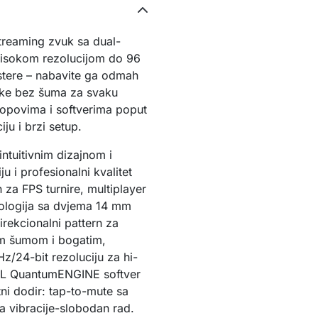
treaming zvuk sa dual-
isokom rezolucijom do 96 
tere – nabavite ga odmah 
imke bez šuma za svaku 
opovima i softverima poput 
ju i brzi setup.
tuitivnim dizajnom i 
u i profesionalni kvalitet 
a FPS turnire, multiplayer 
ologija sa dvjema 14 mm 
rekcionalni pattern za 
im šumom i bogatim, 
/24-bit rezoluciju za hi-
JBL QuantumENGINE softver 
i dodir: tap-to-mute sa 
a vibracije-slobodan rad.