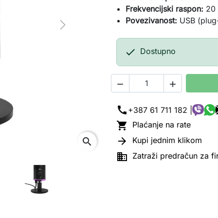
Frekvencijski raspon:
20 
Povezivanost:
USB (plug
Next

Dostupno


call
+387 61 711 182 |

Plaćanje na rate

Kupi jednim klikom
search

Zatraži predračun za f