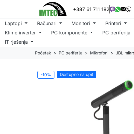
+387 61 711 182
Laptopi
Računari
Monitori
Printeri
Klime inverter
PC komponente
PC periferija
IT rješenja
Početak
PC periferija
Mikrofoni
JBL mikr
Dostupno na upit
-10%