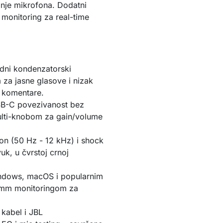
anje mikrofona. Dodatni 
monitoring za real-time 
dni kondenzatorski
za jasne glasove i nizak
s komentare.
B-C povezivanost bez
ulti-knobom za gain/volume
pon (50 Hz - 12 kHz) i shock
uk, u čvrstoj crnoj
.
ndows, macOS i popularnim
5 mm monitoringom za
kabel i JBL