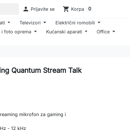

shopping_cart
0
Prijavite se
Korpa
ati
Televizori
Električni romobili
 i foto oprema
Kućanski aparati
Office
ing Quantum Stream Talk
eaming mikrofon za gaming i
Hz - 12 kHz