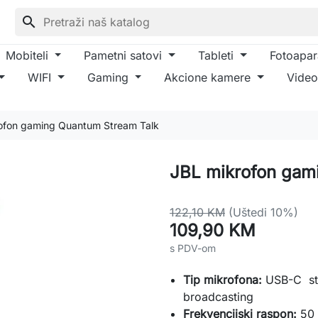
search
Mobiteli
Pametni satovi
Tableti
Fotoapar
WIFI
Gaming
Akcione kamere
Video
ofon gaming Quantum Stream Talk
JBL mikrofon gam
122,10 KM
(Uštedi 10%)
109,90 KM
s PDV-om
Tip mikrofona:
USB-C str
broadcasting
Frekvencijski raspon:
50 