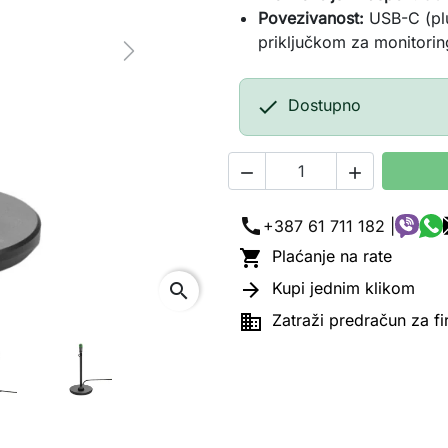
Povezivanost:
USB-C (plu
priključkom za monitorin
Next

Dostupno


call
+387 61 711 182 |

Plaćanje na rate

Kupi jednim klikom
search

Zatraži predračun za f