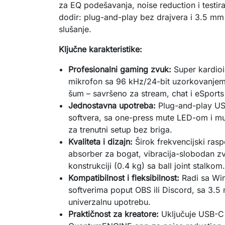
za EQ podešavanja, noise reduction i testir
dodir: plug-and-play bez drajvera i 3.5 mm 
slušanje.
Ključne karakteristike:
Profesionalni gaming zvuk:
Super kardioi
mikrofon sa 96 kHz/24-bit uzorkovanjem 
šum – savršeno za stream, chat i eSport
Jednostavna upotreba:
Plug-and-play US
softvera, sa one-press mute LED-om i m
za trenutni setup bez briga.
Kvaliteta i dizajn:
Širok frekvencijski ras
absorber za bogat, vibracija-slobodan zv
konstrukciji (0.4 kg) sa ball joint stalkom
Kompatibilnost i fleksibilnost:
Radi sa Wi
softverima poput OBS ili Discord, sa 3.
univerzalnu upotrebu.
Praktičnost za kreatore:
Uključuje USB-C 