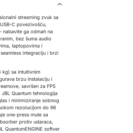
ionalni streaming zvuk sa 
 USB-C povezivošću, 
– nabavite ga odmah na 
iranim, bez šuma audio 
ma, laptopovima i 
eamless integraciju i brzi 
g) sa intuitivnim 
urava brzu instalaciju i 
treamove, savršen za FPS 
e. JBL Quantum tehnologija 
las i minimiziranje sobnog 
sokom rezolucijom do 96 
uje one-press mute sa 
sorber protiv udaraca, 
 JBL QuantumENGINE softver 