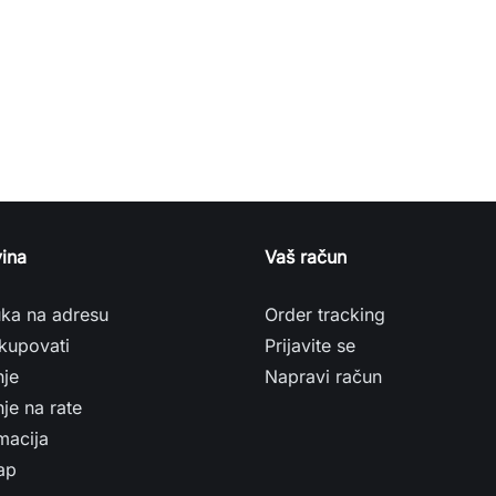
ina
Vaš račun
uka na adresu
Order tracking
kupovati
Prijavite se
nje
Napravi račun
je na rate
macija
ap