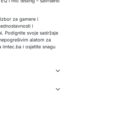
Q i mic testing – savršeno
izbor za gamere i 
ednostavnosti i 
i. Podignite svoje sadržaje 
epogrešivim alatom za 
imtec.ba i osjetite snagu 