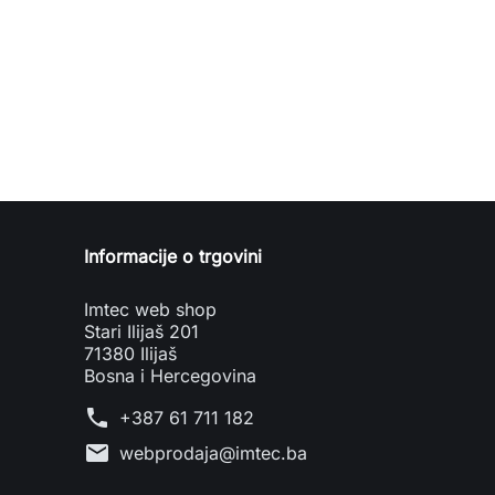
Informacije o trgovini
Imtec web shop
Stari Ilijaš 201
71380 Ilijaš
Bosna i Hercegovina
phone
+387 61 711 182
mail
webprodaja@imtec.ba