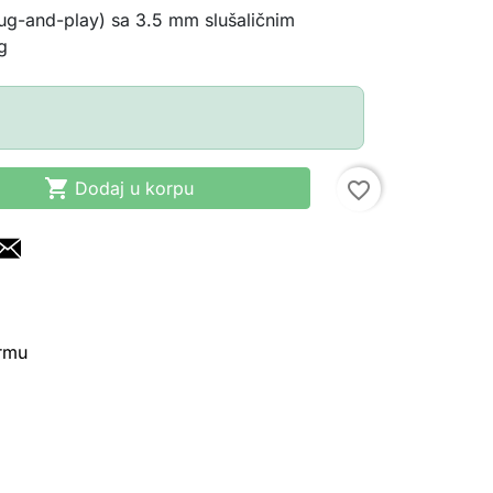
g-and-play) sa 3.5 mm slušaličnim
g

Dodaj u korpu
favorite_border
irmu