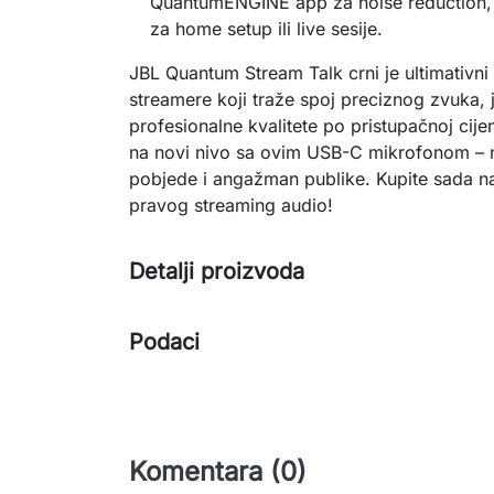
QuantumENGINE app za noise reduction, E
za home setup ili live sesije.
JBL Quantum Stream Talk crni je ultimativni 
streamere koji traže spoj preciznog zvuka, j
profesionalne kvalitete po pristupačnoj cijen
na novi nivo sa ovim USB-C mikrofonom – n
pobjede i angažman publike. Kupite sada na 
pravog streaming audio!
Detalji proizvoda
Podaci
Komentara (0)