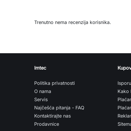
Trenutno nema recenzija korisnika.
Imtec
Kupov
Politika privatnosti
Ispor
O nama
Kako 
Servis
Plaća
Najčešća pitanja - FAQ
Plaćan
Kontaktirajte nas
Rekla
Prodavnice
Sitem