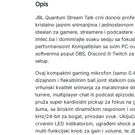
Opis
JBL Quantum Stream Talk crni donosi profes
kristalno jasnim snimanjima i jednostavnom
idealan za gamere, streamere i podcastere 
imtec.ba i dominirajte svaku sesiju sa fokus
performansom! Kompatibilan sa svim PC-ovi
softverima poput OBS, Discord ili Twitch za s
setup.
Ovaj kompaktni gaming mikrofon (samo 0.4 k
dizajnom i fleksibilnim ball joint stalkom osig
vrhunski kvalitet snimanja za maratonske s
turnire, multiplayer chat ili podcast epizod
pruža super kardioidni pickup za fokus na g
šuma, sa širokim dinamičkim rasponom i vi
kHz/24-bit za bogat, prirodan zvuk. Uključ
crvenim LED indikatorom, ugrađeni shock ab
multi-funkcijski knob za gain i volume, te