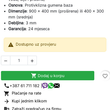
Osnova
: Protivklizna gumena baza
Dimenzije
: 900 x 400 mm (proširena) ili 400 x 300
mm (srednja)
Debljina
: 3 mm
Garancija
: 24 mjeseca

Dostupno uz provjeru



Dodaj u korpu
favorite_border
call
+387 61 711 182 |

Plaćanje na rate

Kupi jednim klikom

Zatraži predračun za firmu