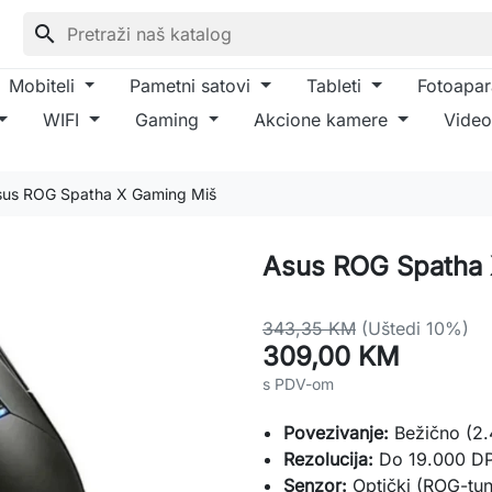
search
Mobiteli
Pametni satovi
Tableti
Fotoapar
WIFI
Gaming
Akcione kamere
Video
sus ROG Spatha X Gaming Miš
Asus ROG Spatha 
343,35 KM
(Uštedi 10%)
309,00 KM
s PDV-om
Povezivanje:
Bežično (2.
Rezolucija:
Do 19.000 DP
Senzor:
Optički (ROG-tu