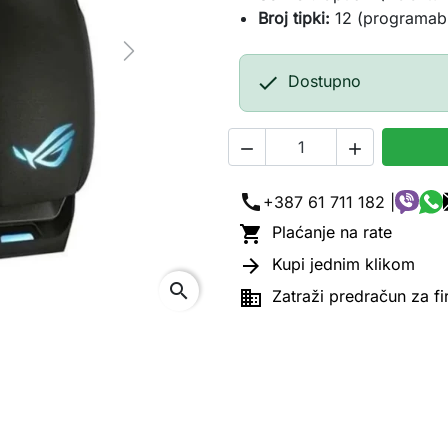
Broj tipki:
12 (programabi
Next

Dostupno


call
+387 61 711 182 |

Plaćanje na rate

Kupi jednim klikom
search

Zatraži predračun za f