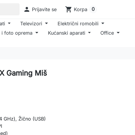

shopping_cart
0
Prijavite se
Korpa
ati
Televizori
Električni romobili
 i foto oprema
Kućanski aparati
Office
X Gaming Miš
4 GHz), Žično (USB)
I
ned)