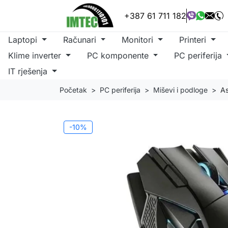
+387 61 711 182
Laptopi
Računari
Monitori
Printeri
Klime inverter
PC komponente
PC periferija
IT rješenja
Početak
PC periferija
Miševi i podloge
A
-10%