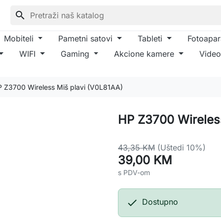
search
Mobiteli
Pametni satovi
Tableti
Fotoapar
WIFI
Gaming
Akcione kamere
Video
 Z3700 Wireless Miš plavi (V0L81AA)
HP Z3700 Wireles
43,35 KM
(Uštedi 10%)
39,00 KM
s PDV-om

Dostupno