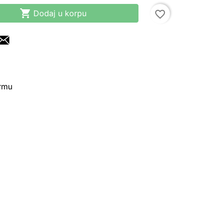

Dodaj u korpu
favorite_border
irmu