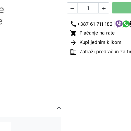


call
+387 61 711 182 |

Plaćanje na rate

Kupi jednim klikom

Zatraži predračun za f