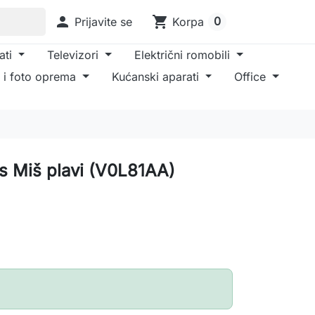

shopping_cart
0
Prijavite se
Korpa
ati
Televizori
Električni romobili
 i foto oprema
Kućanski aparati
Office
s Miš plavi (V0L81AA)