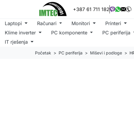
+387 61 711 182
Laptopi
Računari
Monitori
Printeri
Klime inverter
PC komponente
PC periferija
IT rješenja
Početak
PC periferija
Miševi i podloge
HP