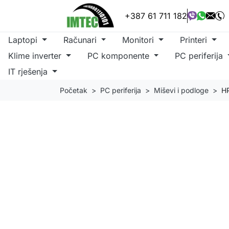
+387 61 711 182
Laptopi
Računari
Monitori
Printeri
Klime inverter
PC komponente
PC periferija
IT rješenja
Početak
PC periferija
Miševi i podloge
HP