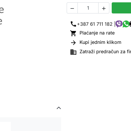


call
+387 61 711 182 |

Plaćanje na rate

Kupi jednim klikom

Zatraži predračun za f