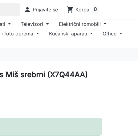

shopping_cart
0
Prijavite se
Korpa
ati
Televizori
Električni romobili
 i foto oprema
Kućanski aparati
Office
s Miš srebrni (X7Q44AA)