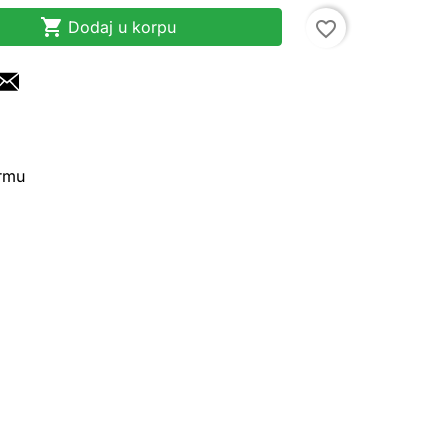

Dodaj u korpu
favorite_border
irmu