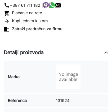
call
+387 61 711 182 |

Plaćanje na rate

Kupi jednim klikom

Zatraži predračun za firmu
Detalji proizvoda
Marka
Referenca
131924