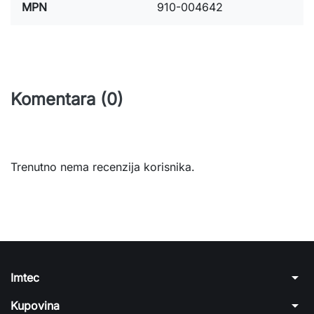
MPN
910-004642
Komentara (0)
Trenutno nema recenzija korisnika.
arrow_drop_down
Imtec
arrow_drop_down
Kupovina