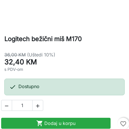
Logitech bežični miš M170
36,00 KM
(Uštedi 10%)
32,40 KM
s PDV-om

Dostupno



Dodaj u korpu
favorite_border