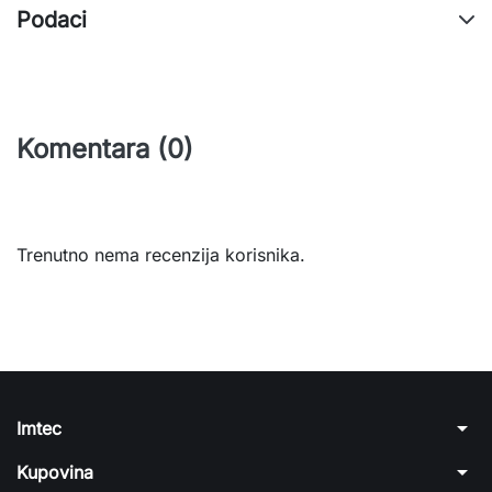
Podaci
Komentara (0)
Trenutno nema recenzija korisnika.
arrow_drop_down
Imtec
arrow_drop_down
Kupovina