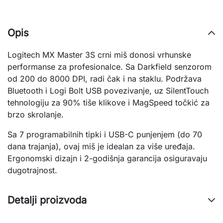
Opis
Logitech MX Master 3S crni miš donosi vrhunske
performanse za profesionalce. Sa Darkfield senzorom
od 200 do 8000 DPI, radi čak i na staklu. Podržava
Bluetooth i Logi Bolt USB povezivanje, uz SilentTouch
tehnologiju za 90% tiše klikove i MagSpeed točkić za
brzo skrolanje.
Sa 7 programabilnih tipki i USB-C punjenjem (do 70
dana trajanja), ovaj miš je idealan za više uređaja.
Ergonomski dizajn i 2-godišnja garancija osiguravaju
dugotrajnost.
Detalji proizvoda