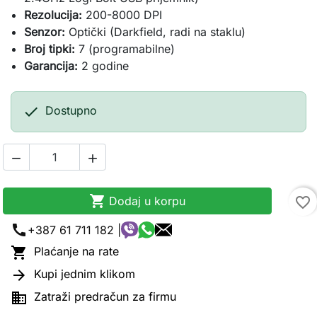
Rezolucija:
200-8000 DPI
Senzor:
Optički (Darkfield, radi na staklu)
Broj tipki:
7 (programabilne)
Garancija:
2 godine

Dostupno



Dodaj u korpu
favorite_border
call
+387 61 711 182 |

Plaćanje na rate

Kupi jednim klikom

Zatraži predračun za firmu