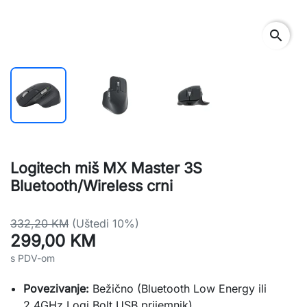
search
Logitech miš MX Master 3S
Bluetooth/Wireless crni
332,20 KM
(Uštedi 10%)
299,00 KM
s PDV-om
Povezivanje:
Bežično (Bluetooth Low Energy ili
2.4GHz Logi Bolt USB prijemnik)