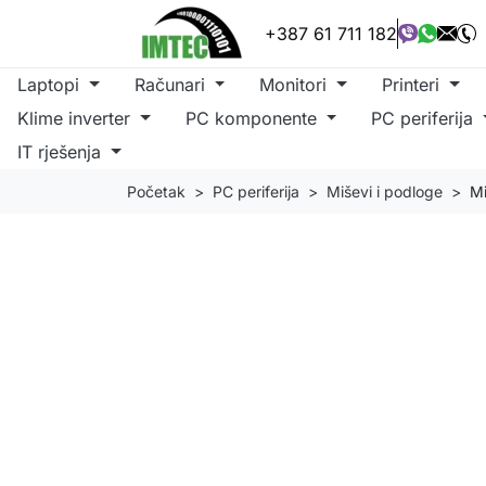
+387 61 711 182
Laptopi
Računari
Monitori
Printeri
Klime inverter
PC komponente
PC periferija
IT rješenja
Početak
PC periferija
Miševi i podloge
Mi