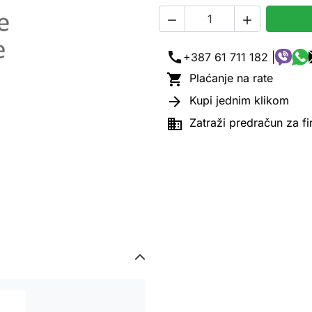


call
+387 61 711 182 |

Plaćanje na rate

Kupi jednim klikom

Zatraži predračun za f