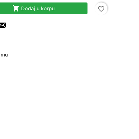

Dodaj u korpu
favorite_border
irmu