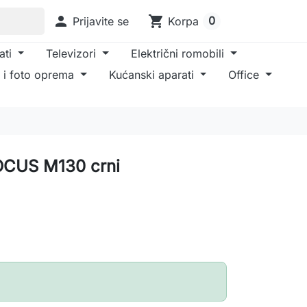

shopping_cart
0
Prijavite se
Korpa
ati
Televizori
Električni romobili
 i foto oprema
Kućanski aparati
Office
OCUS M130 crni