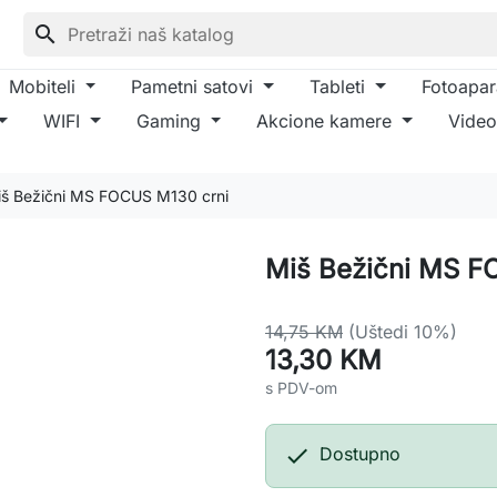
search
Mobiteli
Pametni satovi
Tableti
Fotoapar
WIFI
Gaming
Akcione kamere
Video
š Bežični MS FOCUS M130 crni
Miš Bežični MS F
14,75 KM
(Uštedi 10%)
13,30 KM
s PDV-om

Dostupno