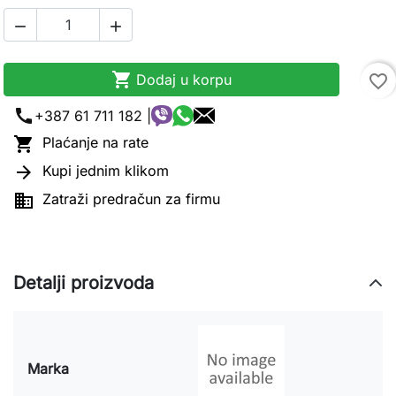



Dodaj u korpu
favorite_border
call
+387 61 711 182 |

Plaćanje na rate

Kupi jednim klikom

Zatraži predračun za firmu
Detalji proizvoda
Marka