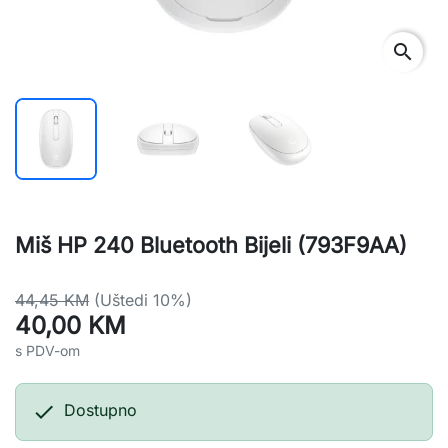
search
Miš HP 240 Bluetooth Bijeli (793F9AA)
44,45 KM
(Uštedi 10%)
40,00 KM
s PDV-om

Dostupno